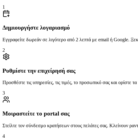
1
Δημιουργήστε λογαριασμό
Εγγραφείτε δωρεάν σε λιγότερο από 2 λεπτά με email ή Google. Ξεκ
2
Ρυθμίστε την επιχείρησή σας
Προσθέστε τις υπηρεσίες, τις τιμές, το προσωπικό σας και ορίστε τα
3
Μοιραστείτε το portal σας
Στείλτε τον σύνδεσμο κρατήσεων στους πελάτες σας. Κλείνουν ραντε
4