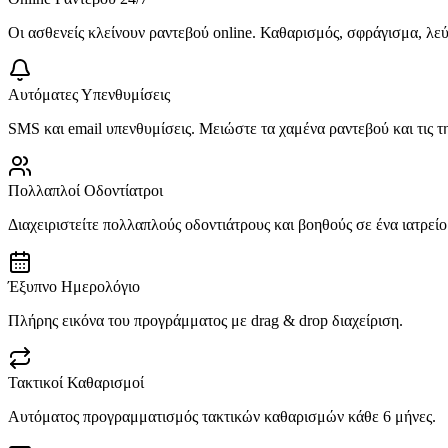
Οι ασθενείς κλείνουν ραντεβού online. Καθαρισμός, σφράγισμα, λε
Αυτόματες Υπενθυμίσεις
SMS και email υπενθυμίσεις. Μειώστε τα χαμένα ραντεβού και τις τ
Πολλαπλοί Οδοντίατροι
Διαχειριστείτε πολλαπλούς οδοντιάτρους και βοηθούς σε ένα ιατρείο
Έξυπνο Ημερολόγιο
Πλήρης εικόνα του προγράμματος με drag & drop διαχείριση.
Τακτικοί Καθαρισμοί
Αυτόματος προγραμματισμός τακτικών καθαρισμών κάθε 6 μήνες.