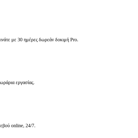
ινάτε με 30 ημέρες δωρεάν δοκιμή Pro.
 ωράρια εργασίας.
βού online, 24/7.