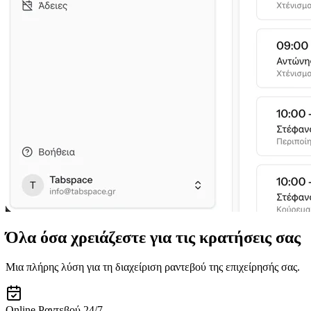
Όλα όσα χρειάζεστε για τις κρατήσεις σας
Μια πλήρης λύση για τη διαχείριση ραντεβού της επιχείρησής σας.
Online Ραντεβού 24/7