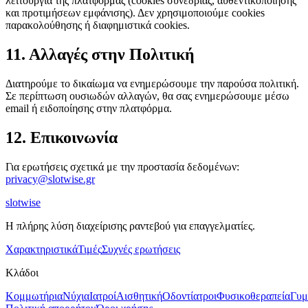
λειτουργία της πλατφόρμας (cookies συνεδρίας, αυθεντικοποίησης
και προτιμήσεων εμφάνισης). Δεν χρησιμοποιούμε cookies
παρακολούθησης ή διαφημιστικά cookies.
11. Αλλαγές στην Πολιτική
Διατηρούμε το δικαίωμα να ενημερώσουμε την παρούσα πολιτική.
Σε περίπτωση ουσιωδών αλλαγών, θα σας ενημερώσουμε μέσω
email ή ειδοποίησης στην πλατφόρμα.
12. Επικοινωνία
Για ερωτήσεις σχετικά με την προστασία δεδομένων:
privacy@slotwise.gr
slotwise
Η πλήρης λύση διαχείρισης ραντεβού για επαγγελματίες.
Χαρακτηριστικά
Τιμές
Συχνές ερωτήσεις
Κλάδοι
Κομμωτήρια
Νύχια
Ιατροί
Αισθητική
Οδοντίατροι
Φυσικοθεραπεία
Γυμ